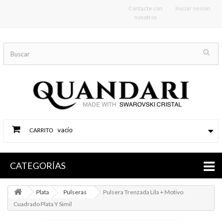
Contacte con
Iniciar sesión
nosotros
vacío
CARRITO
CATEGORÍAS
Plata
Pulseras
Pulsera Trenzada Lila + Motivo
Cuadrado Plata Y Simil