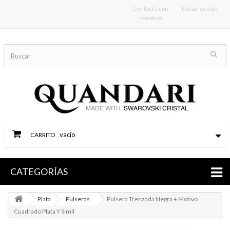
Contacte con
Iniciar sesión
nosotros
vacío
CARRITO
CATEGORÍAS
Plata
Pulseras
Pulsera Trenzada Negra + Motivo
Cuadrado Plata Y Simil