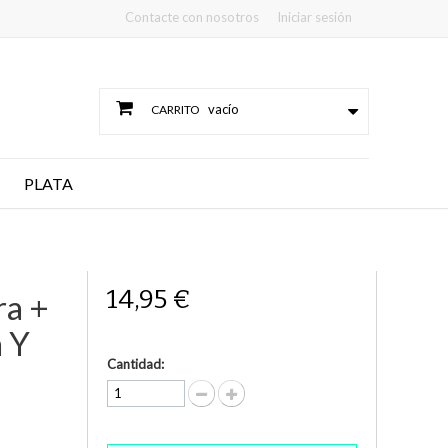
Contacte con nosotros
Iniciar sesión
vacío
CARRITO
PLATA
14,95 €
ra +
 Y
Cantidad: