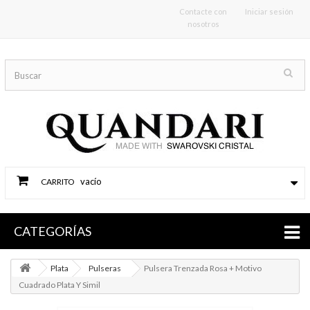
Contacte con
Iniciar sesión
nosotros
vacío
CARRITO
CATEGORÍAS
Plata
Pulseras
Pulsera Trenzada Rosa + Motivo
Cuadrado Plata Y Simil