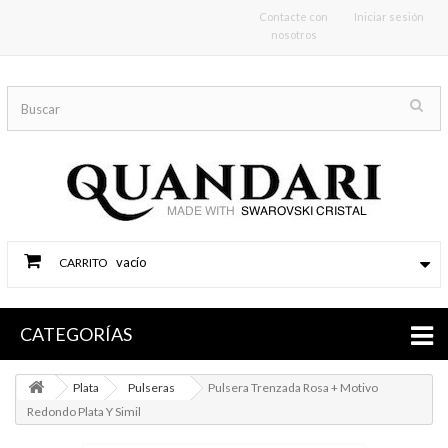
Contacte con
Iniciar sesión
nosotros
vacío
CARRITO
CATEGORÍAS
Plata
Pulseras
Pulsera Trenzada Rosa + Motivo
Redondo Plata Y Simil