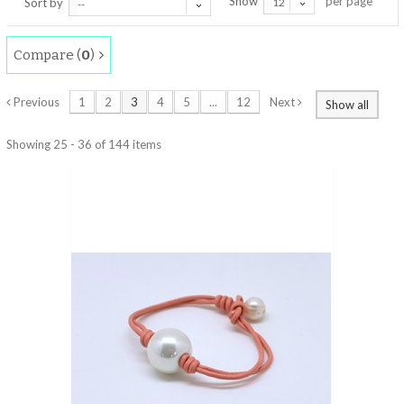
Show
per page
Sort by
12
--
Compare (
0
)
Previous
1
2
3
4
5
...
12
Next
Show all
Showing 25 - 36 of 144 items